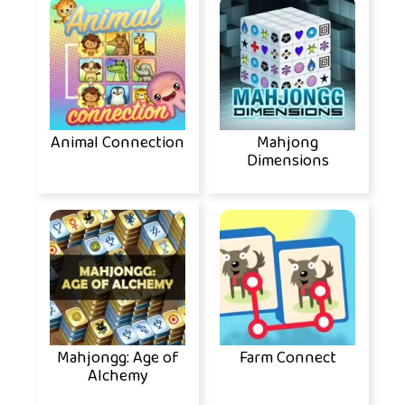
Animal Connection
Mahjong
Dimensions
Mahjongg: Age of
Farm Connect
Alchemy