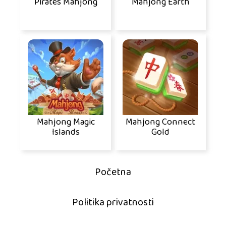
Pirates Mahjong
Mahjong Earth
Mahjong Magic
Mahjong Connect
Islands
Gold
Početna
Politika privatnosti