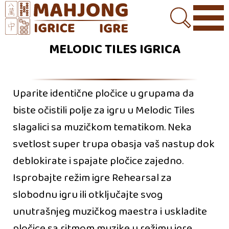
MELODIC TILES IGRICA
Uparite identične pločice u grupama da
biste očistili polje za igru u Melodic Tiles
slagalici sa muzičkom tematikom. Neka
svetlost super trupa obasja vaš nastup dok
deblokirate i spajate pločice zajedno.
Isprobajte režim igre Rehearsal za
slobodnu igru ili otključajte svog
unutrašnjeg muzičkog maestra i uskladite
pločice sa ritmom muzike u režimu igre