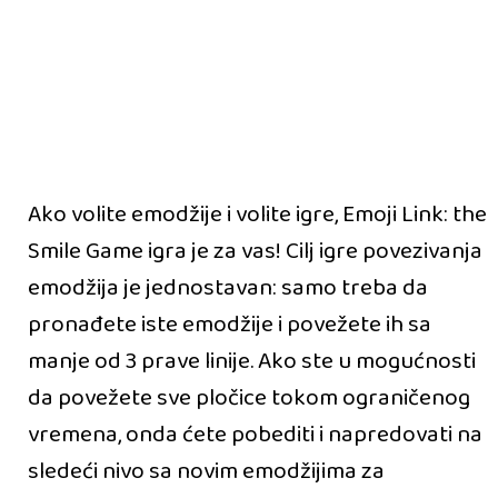
Ako volite emodžije i volite igre, Emoji Link: the
Smile Game igra je za vas! Cilj igre povezivanja
emodžija je jednostavan: samo treba da
pronađete iste emodžije i povežete ih sa
manje od 3 prave linije. Ako ste u mogućnosti
da povežete sve pločice tokom ograničenog
vremena, onda ćete pobediti i napredovati na
sledeći nivo sa novim emodžijima za