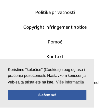
Politika privatnosti
Copyright infringement notice
Pomoć
Kontakt
Koristimo "kolačiće" (Cookies) zbog oglasa i
praćenja posećenosti. Nastavkom korišćenja
© 2011 - 2026 mahjong-igrice.com
All games are copyrighted and/or trademarked
veb-sajta pristajete na iste.
Više informacija
by their respective owners or authors.
Slažem se!