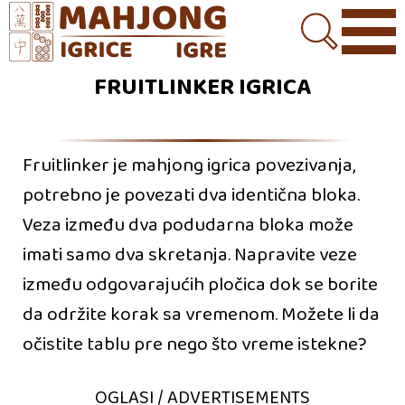
FRUITLINKER IGRICA
Fruitlinker je mahjong igrica povezivanja,
potrebno je povezati dva identična bloka.
Veza između dva podudarna bloka može
imati samo dva skretanja. Napravite veze
između odgovarajućih pločica dok se borite
da održite korak sa vremenom. Možete li da
očistite tablu pre nego što vreme istekne?
OGLASI / ADVERTISEMENTS