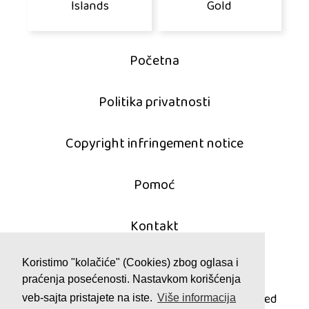
Islands
Gold
Početna
Politika privatnosti
Copyright infringement notice
Pomoć
Kontakt
Koristimo "kolačiće" (Cookies) zbog oglasa i
praćenja posećenosti. Nastavkom korišćenja
© 2011 - 2026 mahjong-igrice.com
All games are copyrighted and/or trademarked
veb-sajta pristajete na iste.
Više informacija