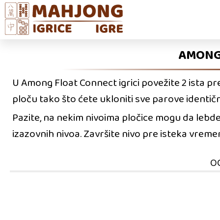
AMONG 
U Among Float Connect igrici povežite 2 ista pr
ploču tako što ćete ukloniti sve parove identičn
Pazite, na nekim nivoima pločice mogu da lebde (d
izazovnih nivoa. Završite nivo pre isteka vreme
O