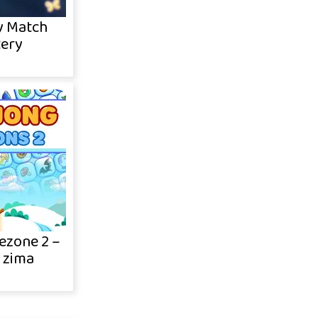
y Match
ery
ezone 2 –
i zima