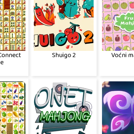
Connect
Shuigo 2
Voćni m
e