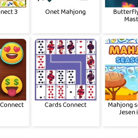
nect 3
Onet Mahjong
Butterfl
Mast
 Connect
Cards Connect
Mahjong s
Jesen 