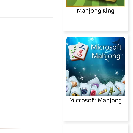
Mahjong King
Microsoft Mahjong