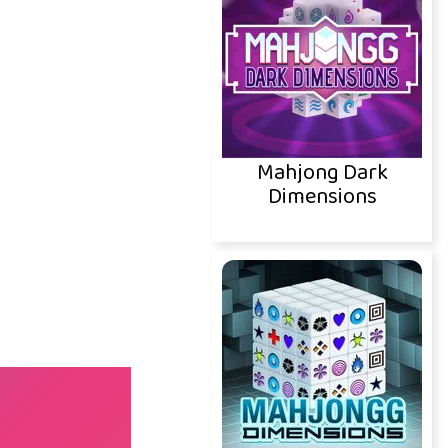
Mahjong Dark
Dimensions