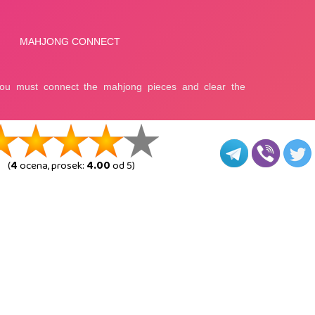
(
4
ocena, prosek:
4.00
od 5)