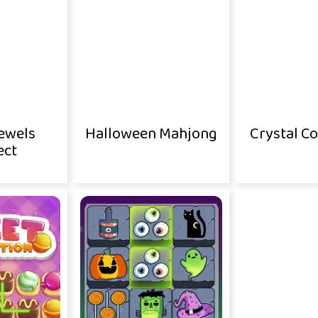
ewels
Halloween Mahjong
Crystal C
ect