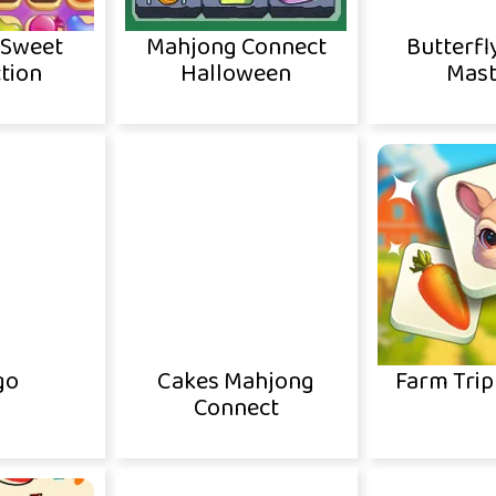
 Sweet
Mahjong Connect
Butterfl
tion
Halloween
Mast
go
Cakes Mahjong
Farm Trip
Connect