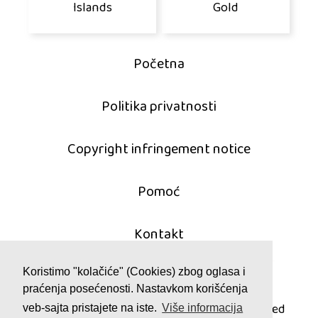
Islands
Gold
Početna
Politika privatnosti
Copyright infringement notice
Pomoć
Kontakt
Koristimo "kolačiće" (Cookies) zbog oglasa i
praćenja posećenosti. Nastavkom korišćenja
© 2011 - 2026 mahjong-igrice.com
All games are copyrighted and/or trademarked
veb-sajta pristajete na iste.
Više informacija