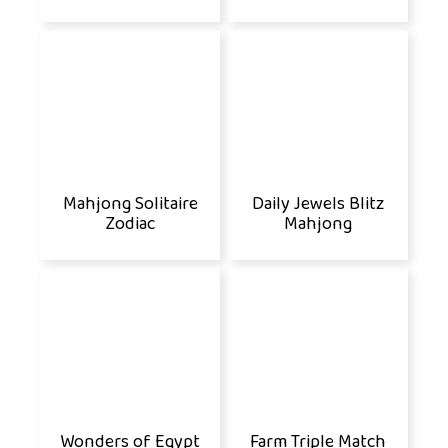
Mahjong Solitaire
Daily Jewels Blitz
Zodiac
Mahjong
Wonders of Egypt
Farm Triple Match