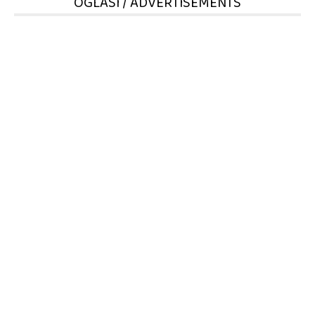
OGLASI / ADVERTISEMENTS