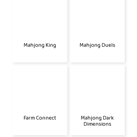
Mahjong King
Mahjong Duels
Farm Connect
Mahjong Dark
Dimensions