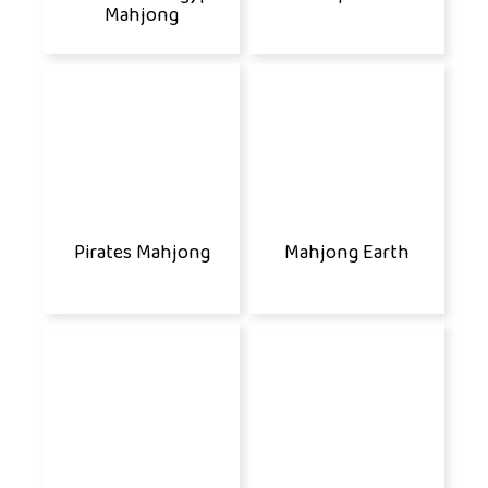
Mahjong
Pirates Mahjong
Mahjong Earth