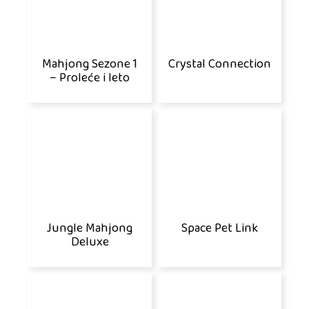
Mahjong Sezone 1
Crystal Connection
– Proleće i leto
Jungle Mahjong
Space Pet Link
Deluxe