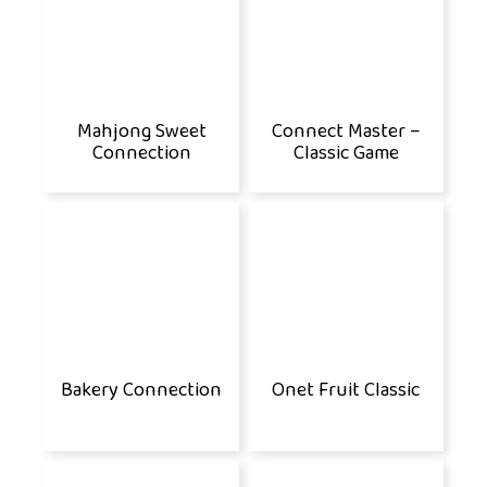
Mahjong Sweet
Connect Master –
Connection
Classic Game
Bakery Connection
Onet Fruit Classic