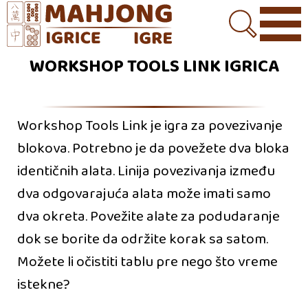
WORKSHOP TOOLS LINK IGRICA
Workshop Tools Link je igra za povezivanje
blokova. Potrebno je da povežete dva bloka
identičnih alata. Linija povezivanja između
dva odgovarajuća alata može imati samo
dva okreta. Povežite alate za podudaranje
dok se borite da održite korak sa satom.
Možete li očistiti tablu pre nego što vreme
istekne?