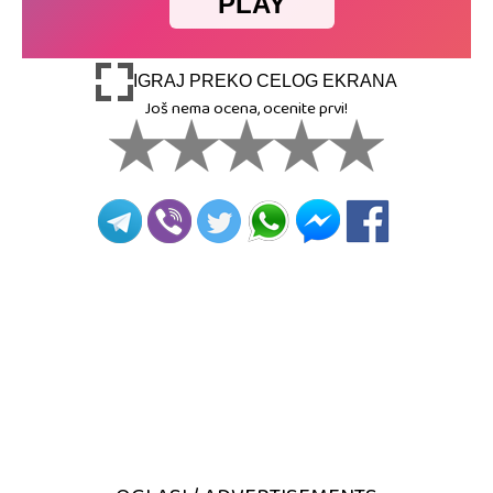
IGRAJ PREKO CELOG EKRANA
Još nema ocena, ocenite prvi!