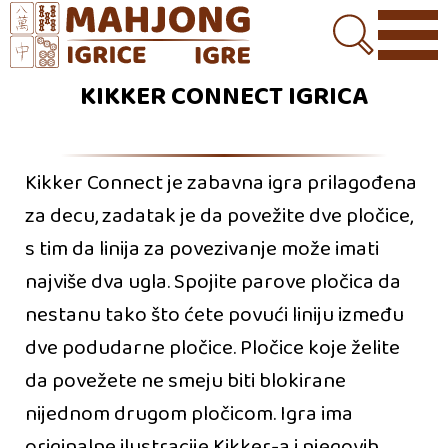
KIKKER CONNECT IGRICA
Kikker Connect je zabavna igra prilagođena
za decu, zadatak je da povežite dve pločice,
s tim da linija za povezivanje može imati
najviše dva ugla. Spojite parove pločica da
nestanu tako što ćete povući liniju između
dve podudarne pločice. Pločice koje želite
da povežete ne smeju biti blokirane
nijednom drugom pločicom. Igra ima
originalne ilustracije Kikker-a i njegovih