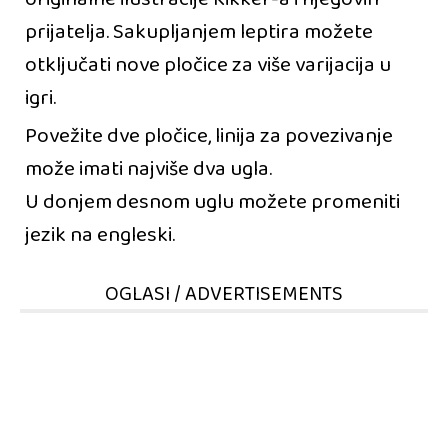
prijatelja. Sakupljanjem leptira možete
otključati nove pločice za više varijacija u
igri.
Povežite dve pločice, linija za povezivanje
može imati najviše dva ugla.
U donjem desnom uglu možete promeniti
jezik na engleski.
OGLASI / ADVERTISEMENTS