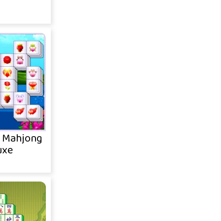
s Mahjong
uxe