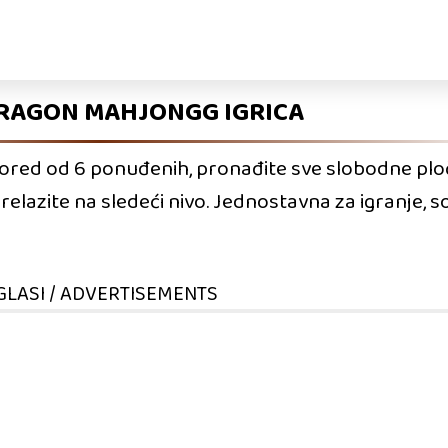
RAGON MAHJONGG IGRICA
red od 6 ponuđenih, pronađite sve slobodne pločic
 prelazite na sledeći nivo. Jednostavna za igranje, s
GLASI / ADVERTISEMENTS