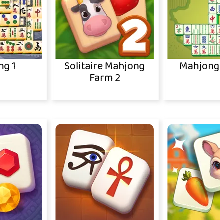
ng 1
Solitaire Mahjong
Mahjong
Farm 2