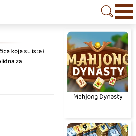
e koje su iste i
olidna za
Mahjong Dynasty