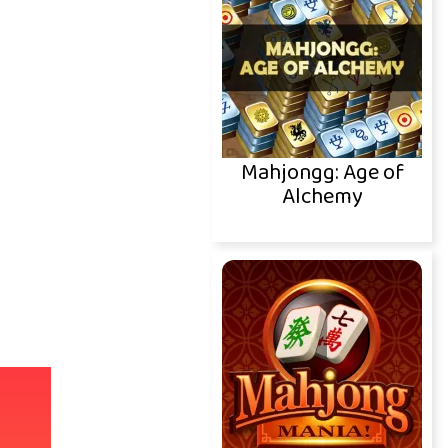
Mahjongg: Age of
Alchemy