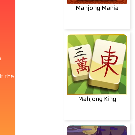
Mahjong Mania
Mahjong King