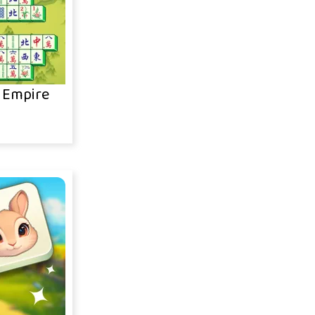
 Empire