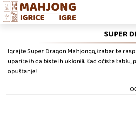
SUPER D
Igrajte Super Dragon Mahjongg, izaberite raspo
uparite ih da biste ih uklonili. Kad očiste tablu,
opuštanje!
O