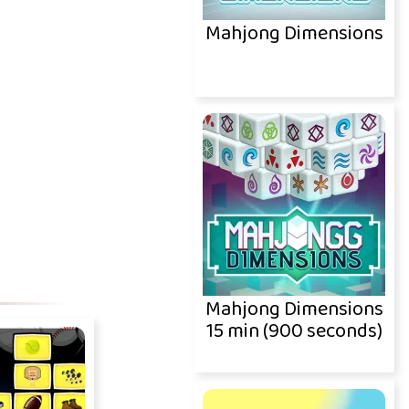
Mahjong Dimensions
Mahjong Dimensions
15 min (900 seconds)