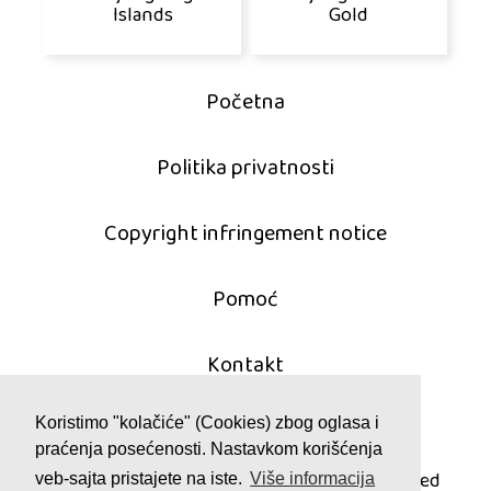
Islands
Gold
Početna
Politika privatnosti
Copyright infringement notice
Pomoć
Kontakt
Koristimo "kolačiće" (Cookies) zbog oglasa i
praćenja posećenosti. Nastavkom korišćenja
© 2011 - 2026 mahjong-igrice.com
All games are copyrighted and/or trademarked
veb-sajta pristajete na iste.
Više informacija