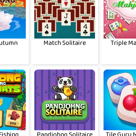
Autumn
Match Solitaire
Triple M
Fishing
Pandjohng Solitaire
Tile Guru 