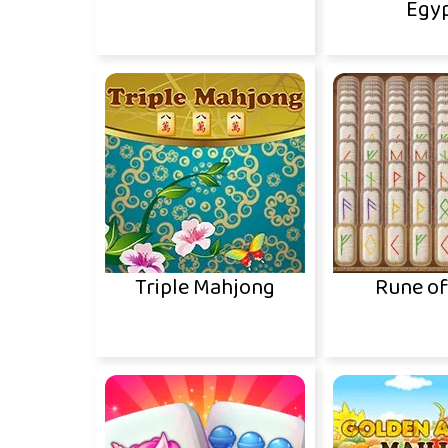
Egy
Triple Mahjong
Rune of