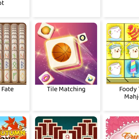
pt
 Fate
Tile Matching
Foody 
Mahj