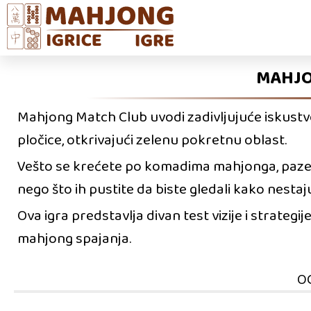
MAHJO
Mahjong Match Club uvodi zadivljujuće iskustv
pločice, otkrivajući zelenu pokretnu oblast.
Vešto se krećete po komadima mahjonga, pazec
nego što ih pustite da biste gledali kako nestaju
Ova igra predstavlja divan test vizije i strategi
mahjong spajanja.
O