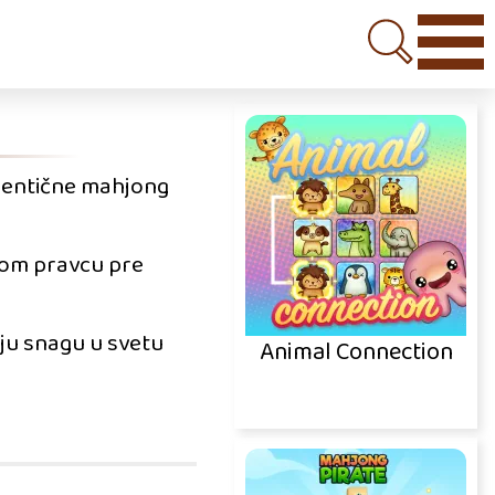
identične mahjong
nom pravcu pre
voju snagu u svetu
Animal Connection