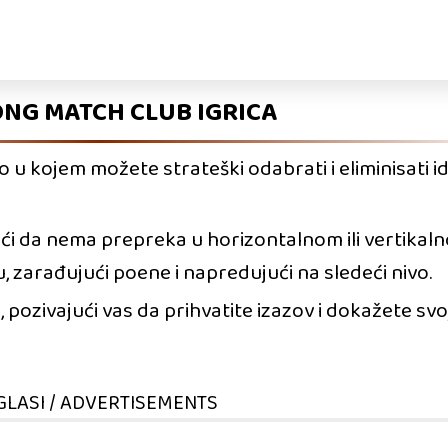
NG MATCH CLUB IGRICA
o u kojem možete strateški odabrati i eliminisati 
́i da nema prepreka u horizontalnom ili vertikal
, zarađujući poene i napredujući na sledeći nivo.
je, pozivajući vas da prihvatite izazov i dokažete s
GLASI / ADVERTISEMENTS