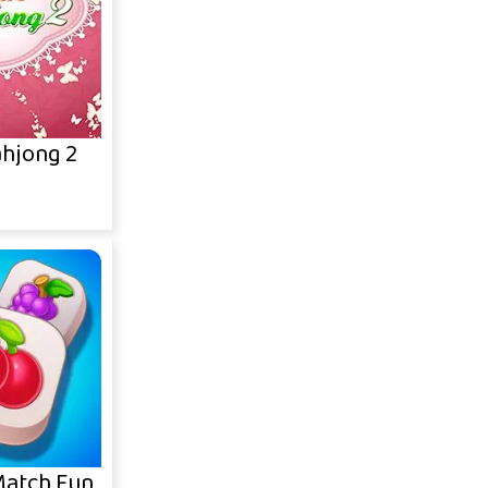
ahjong 2
Match Fun