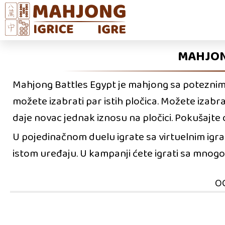
MAHJON
Mahjong Battles Egypt je mahjong sa poteznim
možete izabrati par istih pločica. Možete izabra
daje novac jednak iznosu na pločici. Pokušajte d
U pojedinačnom duelu igrate sa virtuelnim igra
istom uređaju. U kampanji ćete igrati sa mnogo 
O