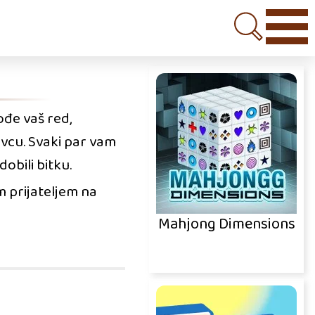
đe vaš red,
avcu. Svaki par vam
obili bitku.
m prijateljem na
Mahjong Dimensions