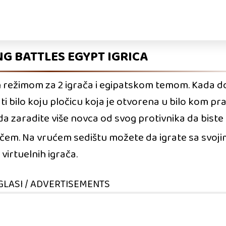
G BATTLES EGYPT IGRICA
 režimom za 2 igrača i egipatskom temom. Kada do
ti bilo koju pločicu koja je otvorena u bilo kom pr
a zaradite više novca od svog protivnika da biste d
čem. Na vrućem sedištu možete da igrate sa svoji
virtuelnih igrača.
GLASI / ADVERTISEMENTS