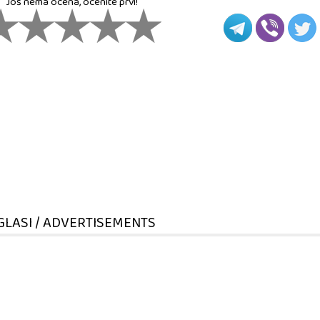
Još nema ocena, ocenite prvi!
GLASI / ADVERTISEMENTS