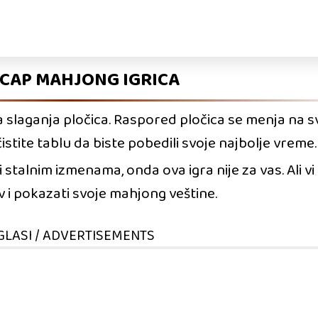
CAP MAHJONG IGRICA
 slaganja pločica. Raspored pločica se menja na s
čistite tablu da biste pobedili svoje najbolje vreme.
alnim izmenama, onda ova igra nije za vas. Ali vi st
 i pokazati svoje mahjong veštine.
GLASI / ADVERTISEMENTS