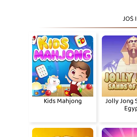
JOŠ 
Kids Mahjong
Jolly Jong 
Egy