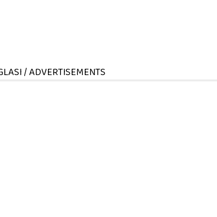
GLASI / ADVERTISEMENTS