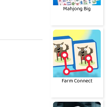
Mahjong Big
Farm Connect