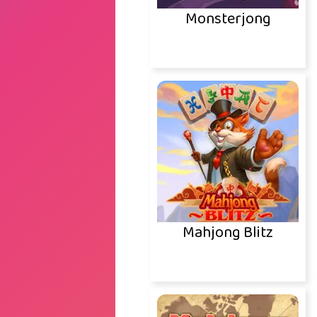
Monsterjong
Mahjong Blitz