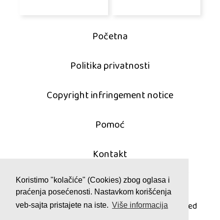
Početna
Politika privatnosti
Copyright infringement notice
Pomoć
Kontakt
Koristimo "kolačiće" (Cookies) zbog oglasa i
praćenja posećenosti. Nastavkom korišćenja
© 2011 - 2026 mahjong-igrice.com
All games are copyrighted and/or trademarked
veb-sajta pristajete na iste.
Više informacija
by their respective owners or authors.