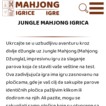
JUNGLE MAHJONG IGRICA
Ukrcajte se u uzbudljivu avanturu kroz
divlje džungle uz Jungle Mahjong (Mahjong
Džungla), impresivnu igru za slaganje
parova koja će staviti vaše veštine na test.
Ova zadivljujuća igra ima igru zasnovanu na
pločicama, gde je vaš cilj da sakupite parove
identičnih pločica pažljivim klikom ili
dodirom na njih. Ali pazite, mogu se
sakupljati samo pločice koje su otvorene sa