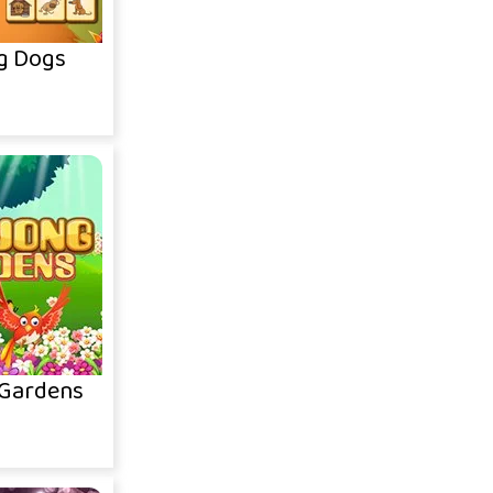
g Dogs
Gardens