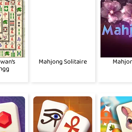
qwan’s
Mahjong Solitaire
Mahjon
ngg