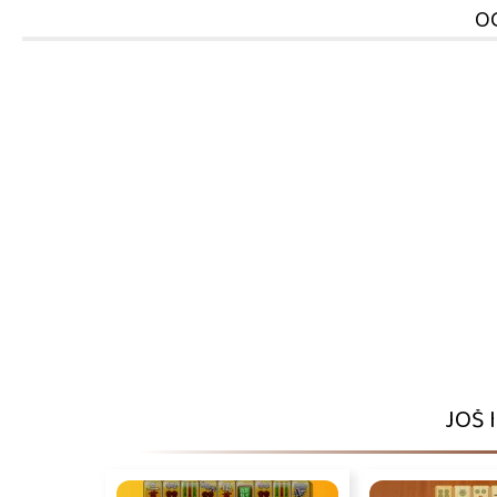
O
JOŠ 