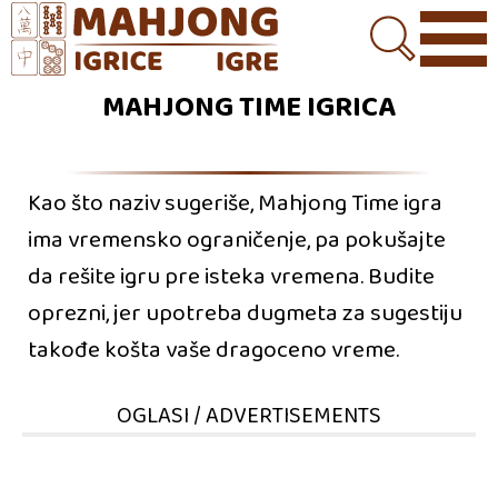
MAHJONG TIME IGRICA
Kao što naziv sugeriše, Mahjong Time igra
ima vremensko ograničenje, pa pokušajte
da rešite igru pre isteka vremena. Budite
oprezni, jer upotreba dugmeta za sugestiju
takođe košta vaše dragoceno vreme.
OGLASI / ADVERTISEMENTS