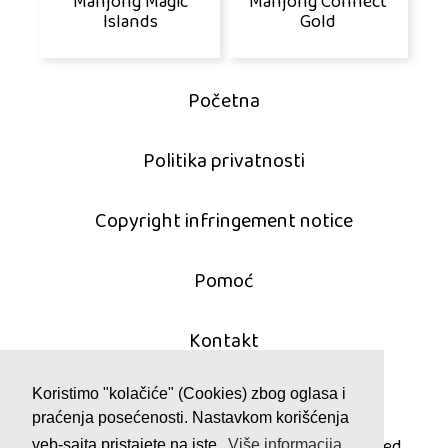
Mahjong Magic
Mahjong Connect
Islands
Gold
Početna
Politika privatnosti
Copyright infringement notice
Pomoć
Kontakt
Koristimo "kolačiće" (Cookies) zbog oglasa i
praćenja posećenosti. Nastavkom korišćenja
© 2011 - 2026 mahjong-igrice.com
All games are copyrighted and/or trademarked
veb-sajta pristajete na iste.
Više informacija