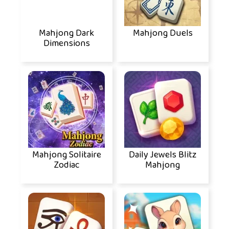
Mahjong Dark
Mahjong Duels
Dimensions
Mahjong Solitaire
Daily Jewels Blitz
Zodiac
Mahjong