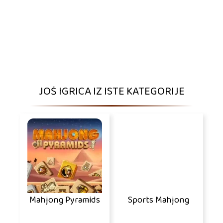
JOŠ IGRICA IZ ISTE KATEGORIJE
Mahjong Pyramids
Sports Mahjong