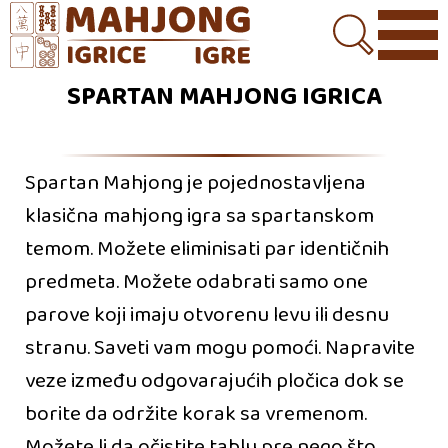
SPARTAN MAHJONG IGRICA
Spartan Mahjong je pojednostavljena
klasična mahjong igra sa spartanskom
temom. Možete eliminisati par identičnih
predmeta. Možete odabrati samo one
parove koji imaju otvorenu levu ili desnu
stranu. Saveti vam mogu pomoći. Napravite
veze između odgovarajućih pločica dok se
borite da održite korak sa vremenom.
Možete li da očistite tablu pre nego što