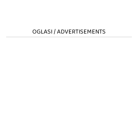
OGLASI / ADVERTISEMENTS