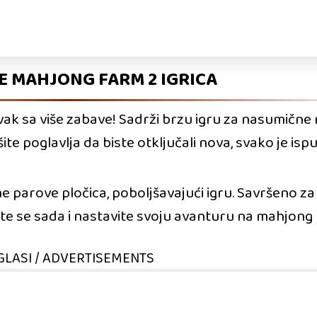
E MAHJONG FARM 2 IGRICA
avak sa više zabave! Sadrži brzu igru za nasumične
te poglavlja da biste otključali nova, svako je is
parove pločica, poboljšavajući igru. Savršeno z
žite se sada i nastavite svoju avanturu na mahjong 
GLASI / ADVERTISEMENTS