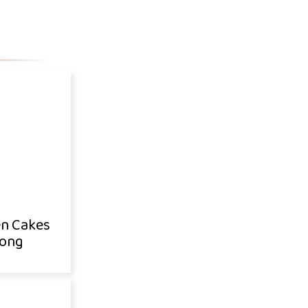
n Cakes
ong