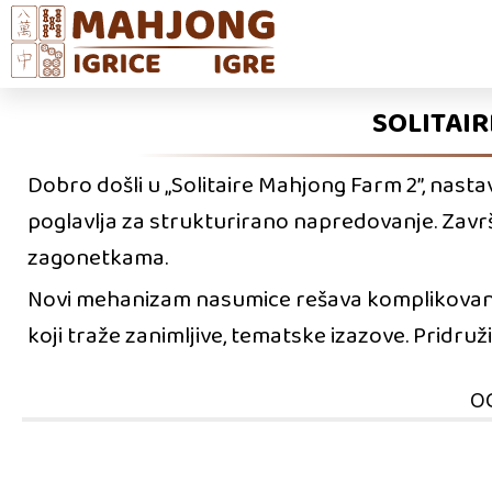
SOLITAIR
Dobro došli u „Solitaire Mahjong Farm 2”, nast
poglavlja za strukturirano napredovanje. Završi
zagonetkama.
Novi mehanizam nasumice rešava komplikovane 
koji traže zanimljive, tematske izazove. Pridru
O