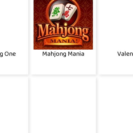
ng One
Mahjong Mania
Valen