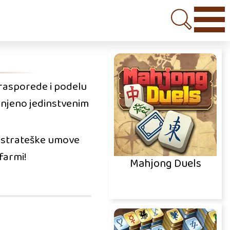
 rasporede i podelu
punjeno jedinstvenim
a strateške umove
farmi!
Mahjong Duels