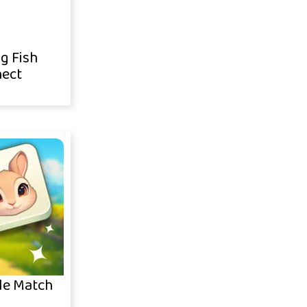
g Fish
ect
le Match