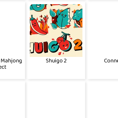
c Mahjong
Shuigo 2
Conne
ect