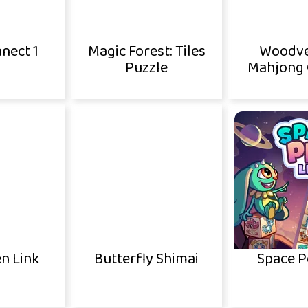
nect 1
Magic Forest: Tiles
Woodve
Puzzle
Mahjong 
n Link
Butterfly Shimai
Space P