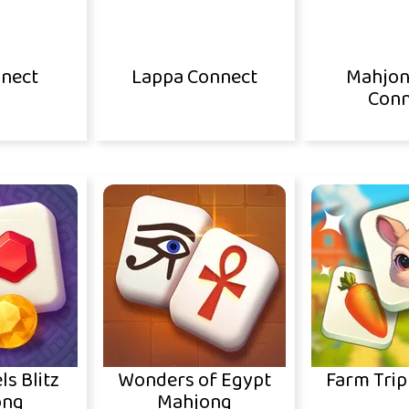
nnect
Lappa Connect
Mahjon
Conn
ls Blitz
Wonders of Egypt
Farm Trip
ong
Mahjong