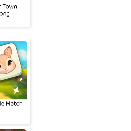
r Town
ong
le Match