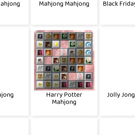
Mahjong
Mahjong Mahjong
Black Frid
hjong
Harry Potter
Jolly Jon
Mahjong