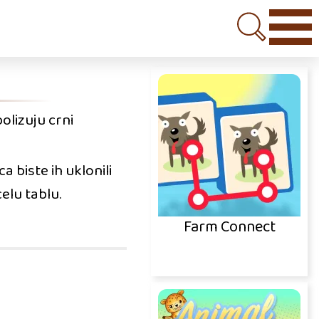
olizuju crni
a biste ih uklonili
celu tablu.
Farm Connect