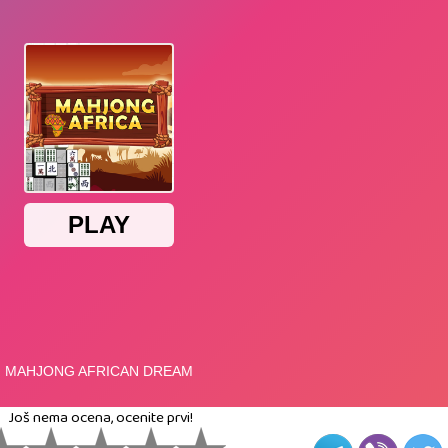
Još nema ocena, ocenite prvi!