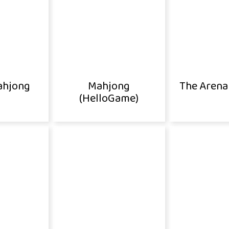
ahjong
Mahjong
The Arena
(HelloGame)