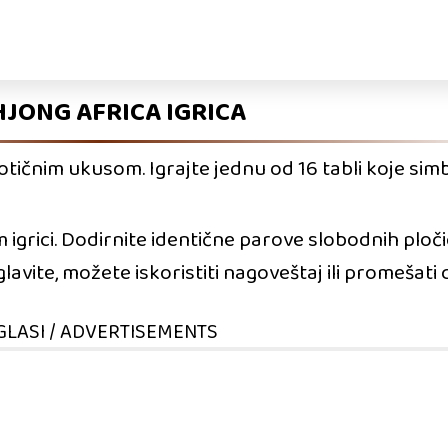
JONG AFRICA IGRICA
tičnim ukusom. Igrajte jednu od 16 tabli koje simb
igrici. Dodirnite identične parove slobodnih pločic
glavite, možete iskoristiti nagoveštaj ili promešati 
GLASI / ADVERTISEMENTS