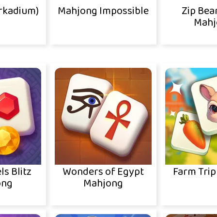
rkadium)
Mahjong Impossible
Zip Bea
Mahj
ls Blitz
Wonders of Egypt
Farm Trip
ong
Mahjong