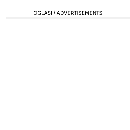
OGLASI / ADVERTISEMENTS