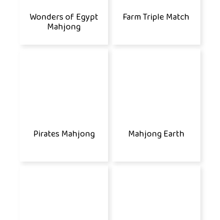
Wonders of Egypt
Farm Triple Match
Mahjong
Pirates Mahjong
Mahjong Earth