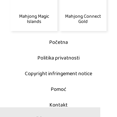
Mahjong Magic
Mahjong Connect
Islands
Gold
Početna
Politika privatnosti
Copyright infringement notice
Pomoć
Kontakt