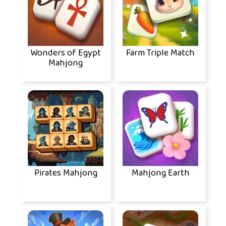
Wonders of Egypt
Farm Triple Match
Mahjong
Pirates Mahjong
Mahjong Earth