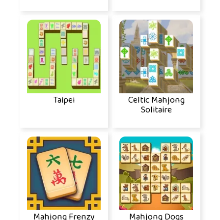
Taipei
Celtic Mahjong
Solitaire
Mahjong Frenzy
Mahjong Dogs