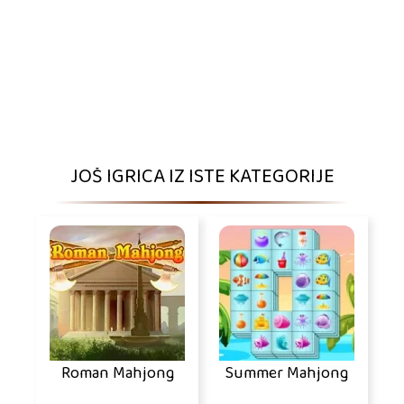
JOŠ IGRICA IZ ISTE KATEGORIJE
Roman Mahjong
Summer Mahjong