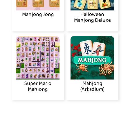
Mahjong Jong
Halloween
Mahjong Deluxe
Super Mario
Mahjong
Mahjong
(Arkadium)