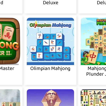
ld
Deluxe
Del
Master
Olimpian Mahjong
Mahjong
Plunder 