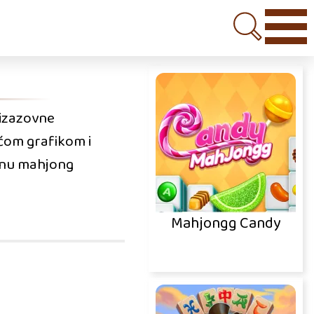
 izazovne
ćom grafikom i
ivnu mahjong
Mahjongg Candy