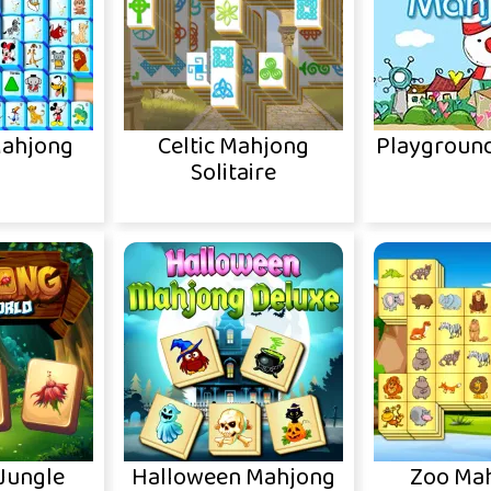
Mahjong
Celtic Mahjong
Playgroun
Solitaire
Jungle
Halloween Mahjong
Zoo Ma