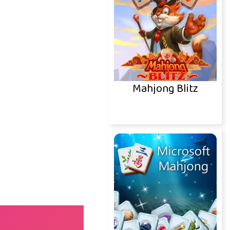
Mahjong Blitz