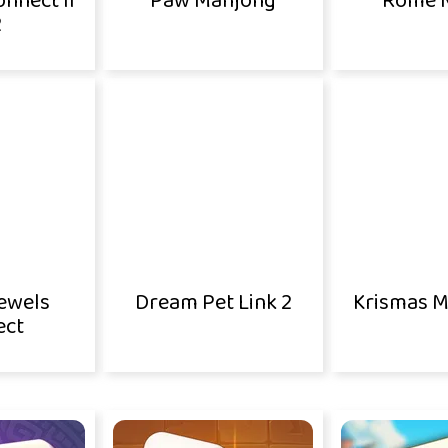
nnect II
Paw Mahjong
Rome M
2
ewels
Dream Pet Link 2
Krismas M
ect