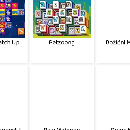
atch Up
Petzoong
Božićni 