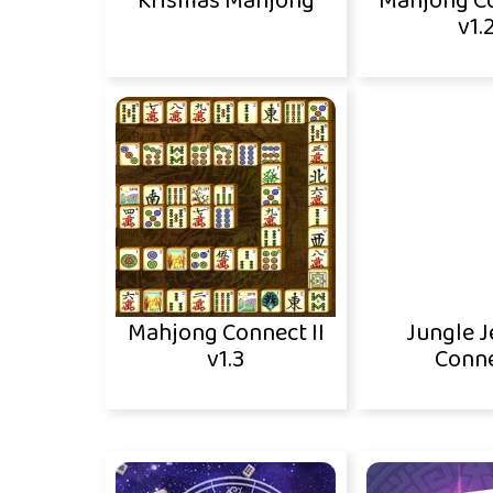
Krismas Mahjong
Mahjong Co
v1.
Mahjong Connect II
Jungle J
v1.3
Conn