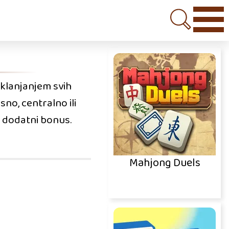
uklanjanjem svih
sno, centralno ili
li dodatni bonus.
Mahjong Duels