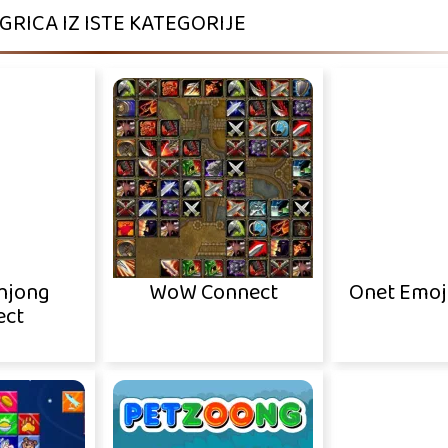
IGRICA IZ ISTE KATEGORIJE
hjong
WoW Connect
Onet Emoj
ect