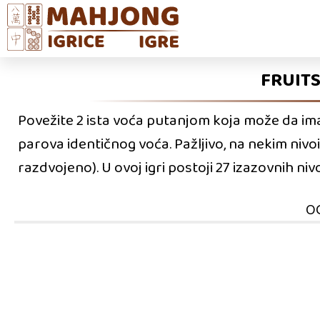
FRUITS
Povežite 2 ista voća putanjom koja može da ima
parova identičnog voća. Pažljivo, na nekim nivoi
razdvojeno). U ovoj igri postoji 27 izazovnih ni
O