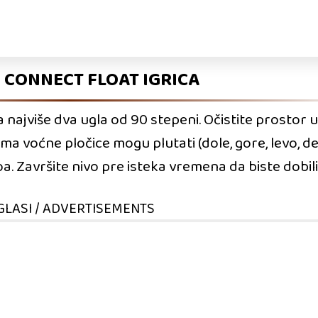
 CONNECT FLOAT IGRICA
 najviše dva ugla od 90 stepeni. Očistite prostor 
ma voćne pločice mogu plutati (dole, gore, levo, de
voa. Završite nivo pre isteka vremena da biste dobi
GLASI / ADVERTISEMENTS