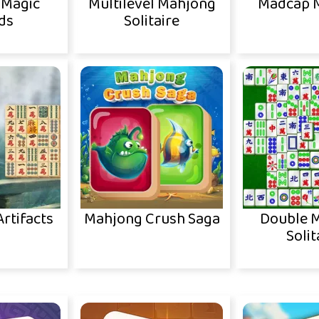
 Magic
Multilevel Mahjong
Madcap 
ds
Solitaire
rtifacts
Mahjong Crush Saga
Double 
Solit