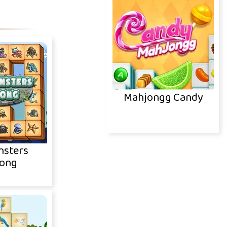
Mahjongg Candy
nsters
ong