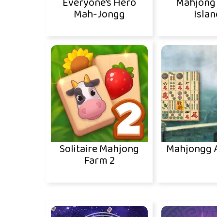
Everyone’s Hero
Mahjong
Mah-Jongg
Islan
Solitaire Mahjong
Mahjongg A
Farm 2