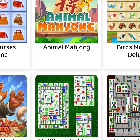
Purses
Animal Mahjong
Birds M
ong
Del