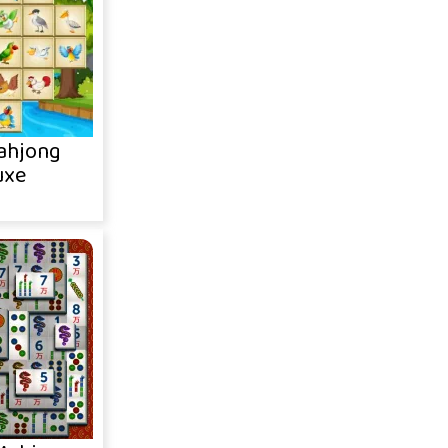
ahjong
uxe