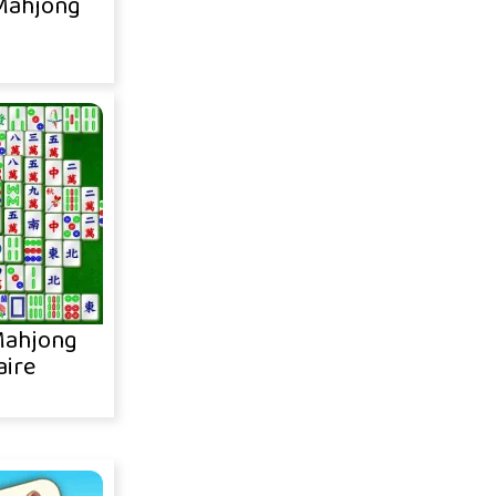
Mahjong
Mahjong
aire