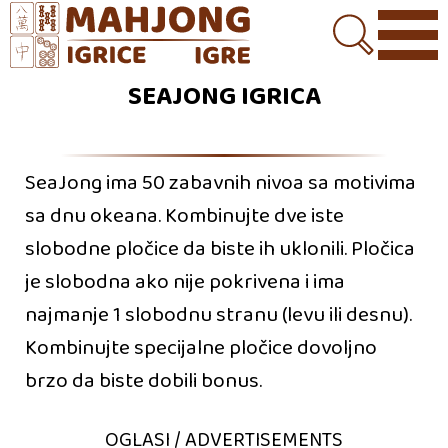
SEAJONG IGRICA
SeaJong ima 50 zabavnih nivoa sa motivima
sa dnu okeana. Kombinujte dve iste
slobodne pločice da biste ih uklonili. Pločica
je slobodna ako nije pokrivena i ima
najmanje 1 slobodnu stranu (levu ili desnu).
Kombinujte specijalne pločice dovoljno
brzo da biste dobili bonus.
OGLASI / ADVERTISEMENTS