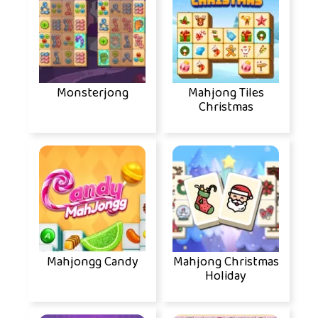
Monsterjong
Mahjong Tiles
Christmas
Mahjongg Candy
Mahjong Christmas
Holiday