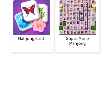
Mahjong Earth
Super Mario
Mahjong