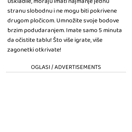
uskladile, moraju imati najmanje jednu
stranu slobodnu i ne mogu biti pokrivene
drugom pločicom. Umnožite svoje bodove
brzim podudaranjem. Imate samo 5 minuta
da očistite tablu! Što više igrate, više
zagonetki otkrivate!
OGLASI / ADVERTISEMENTS