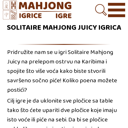
SOLITAIRE MAHJONG JUICY IGRICA
Pridružite nam se u igri Solitaire Mahjong
Juicy na prelepom ostrvu na Karibima i
spojite što više voća kako biste stvorili
savršeno sočno piće! Koliko poena možete
postići?
Cilj igre je da uklonite sve pločice sa table
tako što ćete upariti dve pločice koje imaju
isto voće ili piće na sebi. Da bi se pločice