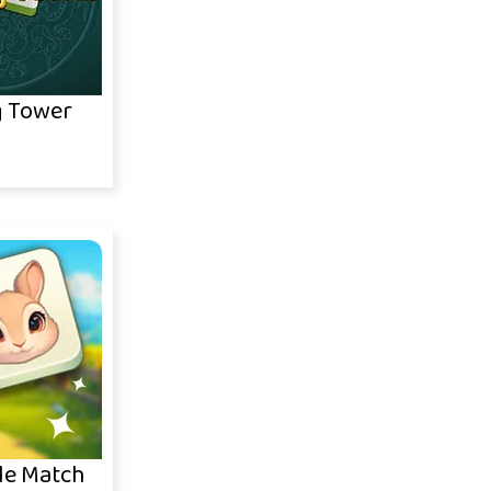
 Tower
le Match