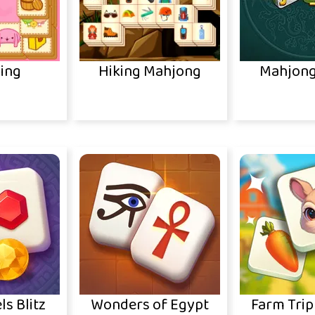
ing
Hiking Mahjong
Mahjong
ls Blitz
Wonders of Egypt
Farm Trip