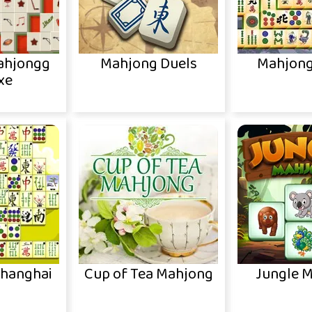
Mahjongg
Mahjong Duels
Mahjong
xe
Shanghai
Cup of Tea Mahjong
Jungle 