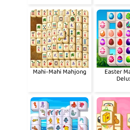
Mahi-Mahi Mahjong
Easter M
Delu