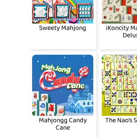
Sweety Mahjong
iKoncity 
Delu
Mahjongg Candy
The Nao’s 
Cane