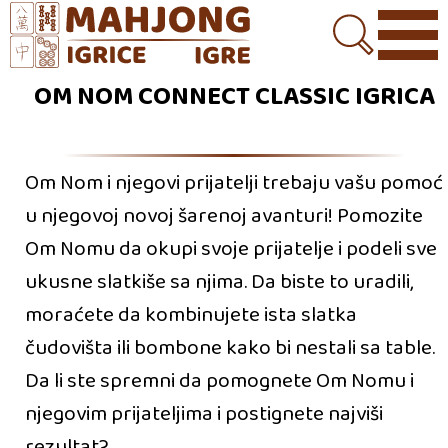
OM NOM CONNECT CLASSIC IGRICA
Om Nom i njegovi prijatelji trebaju vašu pomoć
u njegovoj novoj šarenoj avanturi! Pomozite
Om Nomu da okupi svoje prijatelje i podeli sve
ukusne slatkiše sa njima. Da biste to uradili,
moraćete da kombinujete ista slatka
čudovišta ili bombone kako bi nestali sa table.
Da li ste spremni da pomognete Om Nomu i
njegovim prijateljima i postignete najviši
rezultat?