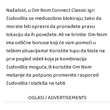
Nažalost, u Om Nom Connect Classic igri
čudovišta se međusobno blokiraju, tako da
morate biti oprezni da pronađete pravu
lokaciju da ih povežete. Ali ne brinite: Om Nom
ima odlične bonuse koji će vam pomoći u
teškim situacijama! Koristite lupu da biste na
prvi pogled videli koja je kombinacija
čudovišta moguća, ili koristite Om Nom
mešanje da potpuno promenite raspored
čudovišta i slatkiša na tabli.
OGLASI / ADVERTISEMENTS