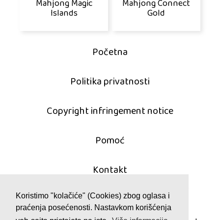
Mahjong Magic
Mahjong Connect
Islands
Gold
Početna
Politika privatnosti
Copyright infringement notice
Pomoć
Kontakt
Koristimo "kolačiće" (Cookies) zbog oglasa i
praćenja posećenosti. Nastavkom korišćenja
© 2011 - 2026 mahjong-igrice.com